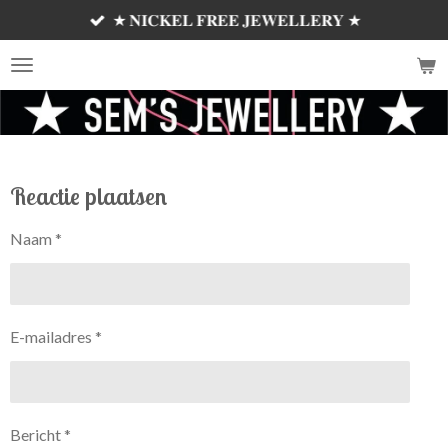
★ 𝐍𝐈𝐂𝐊𝐄𝐋 𝐅𝐑𝐄𝐄 𝐉𝐄𝐖𝐄𝐋𝐋𝐄𝐑𝐘 ★
Ga
direct
𝗦𝗘𝗠'𝗦 𝗝𝗘𝗪𝗘𝗟𝗟𝗘𝗥𝗬 ✰
naar
de
hoofdinhoud
Reactie plaatsen
Naam *
E-mailadres *
Bericht *