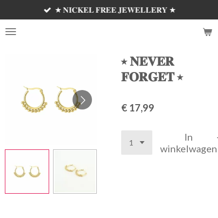
★ 𝐍𝐈𝐂𝐊𝐄𝐋 𝐅𝐑𝐄𝐄 𝐉𝐄𝐖𝐄𝐋𝐋𝐄𝐑𝐘 ★
Ga
direct
𝗦𝗘𝗠'𝗦 𝗝𝗘𝗪𝗘𝗟𝗟𝗘𝗥𝗬 ✰
naar
de
hoofdinhoud
⭑ 𝐍𝐄𝐕𝐄𝐑
𝐅𝐎𝐑𝐆𝐄𝐓 ⭑
€ 17,99
In
winkelwagen