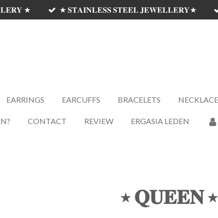
𝐋𝐋𝐄𝐑𝐘 ★
★ 𝐒𝐓𝐀𝐈𝐍𝐋𝐄𝐒𝐒 𝐒𝐓𝐄𝐄𝐋 𝐉𝐄𝐖𝐄𝐋𝐋𝐄𝐑𝐘★
𝗦𝗘𝗠'𝗦 𝗝𝗘𝗪𝗘𝗟𝗟𝗘𝗥𝗬 ✰
EARRINGS
EARCUFFS
BRACELETS
NECKLACE
EN?
CONTACT
REVIEW
ERGASIA LEDEN
⭑ 𝐐𝐔𝐄𝐄𝐍 ⭑