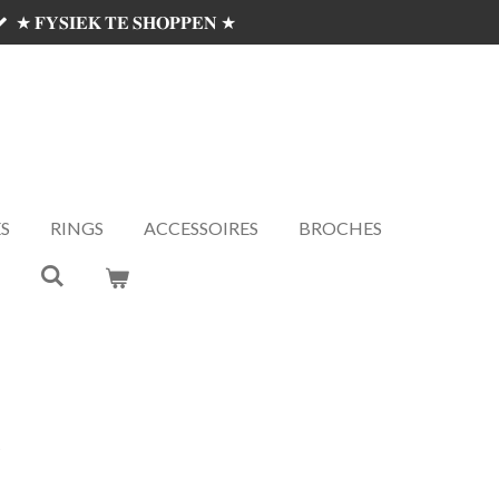
★ 𝐅𝐘𝐒𝐈𝐄𝐊 𝐓𝐄 𝐒𝐇𝐎𝐏𝐏𝐄𝐍 ★
S
RINGS
ACCESSOIRES
BROCHES