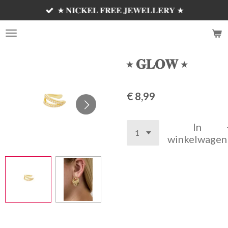
★ 𝐍𝐈𝐂𝐊𝐄𝐋 𝐅𝐑𝐄𝐄 𝐉𝐄𝐖𝐄𝐋𝐋𝐄𝐑𝐘 ★
Ga
direct
𝗦𝗘𝗠'𝗦 𝗝𝗘𝗪𝗘𝗟𝗟𝗘𝗥𝗬 ✰
naar
de
hoofdinhoud
⭑ 𝐆𝐋𝐎𝐖 ⭑
€ 8,99
In
winkelwagen