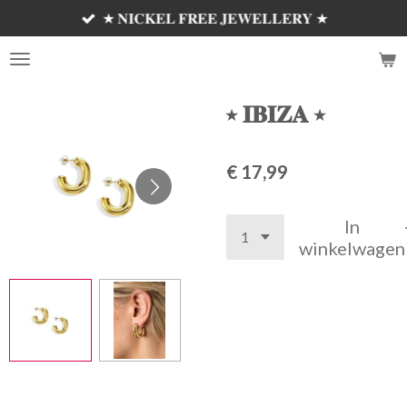
★ 𝐍𝐈𝐂𝐊𝐄𝐋 𝐅𝐑𝐄𝐄 𝐉𝐄𝐖𝐄𝐋𝐋𝐄𝐑𝐘 ★
Ga
direct
𝗦𝗘𝗠'𝗦 𝗝𝗘𝗪𝗘𝗟𝗟𝗘𝗥𝗬 ✰
naar
de
hoofdinhoud
⭑ 𝐈𝐁𝐈𝐙𝐀 ⭑
€ 17,99
In
winkelwagen