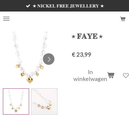
★ 𝐍𝐈𝐂𝐊𝐄𝐋 𝐅𝐑𝐄𝐄 𝐉𝐄𝐖𝐄𝐋𝐋𝐄𝐑𝐘 ★
Ga
direct
𝗦𝗘𝗠'𝗦 𝗝𝗘𝗪𝗘𝗟𝗟𝗘𝗥𝗬 ✰
naar
de
hoofdinhoud
⭑ 𝐅𝐀𝐘𝐄 ⭑
€ 23,99
In
winkelwagen